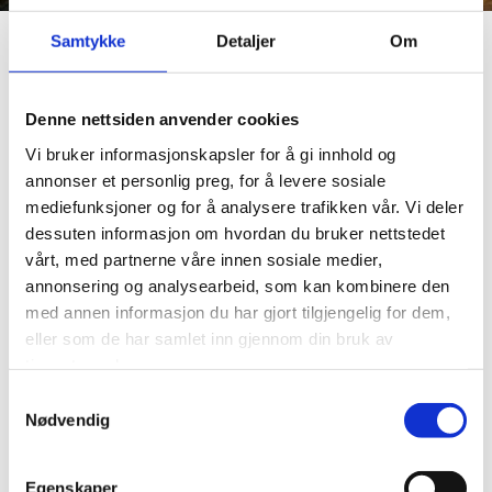
Samtykke
Detaljer
Om
Linker
Denne nettsiden anvender cookies
Vi bruker informasjonskapsler for å gi innhold og
Stor-Elvdal Hotell
annonser et personlig preg, for å levere sosiale
mediefunksjoner og for å analysere trafikken vår. Vi deler
Galleri Bygdøy Allé
dessuten informasjon om hvordan du bruker nettstedet
vårt, med partnerne våre innen sosiale medier,
Stor-Elvdal kommune
annonsering og analysearbeid, som kan kombinere den
med annen informasjon du har gjort tilgjengelig for dem,
Visit Elverum-Regionen
eller som de har samlet inn gjennom din bruk av
tjenestene deres.
Samtykkevalg
Facebook
Nødvendig
Egenskaper